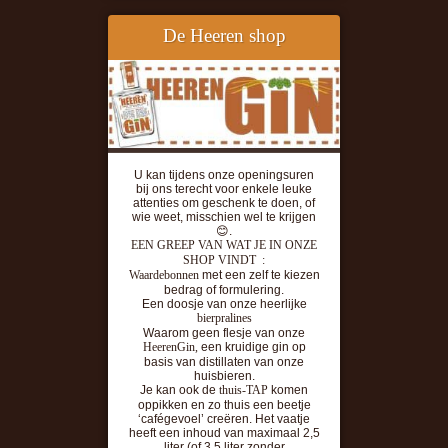
De Heeren shop
U kan tijdens onze openingsuren
bij ons terecht voor enkele leuke
attenties om geschenk te doen, of
wie weet, misschien wel te krijgen
😊.
EEN GREEP VAN WAT JE IN ONZE
SHOP VINDT :
Waardebonnen
met een zelf te kiezen
bedrag of formulering.
Een doosje van onze heerlijke
bierpralines
Waarom geen flesje van onze
HeerenGin,
een kruidige gin op
basis van distillaten van onze
huisbieren.
Je kan ook de
thuis-TAP
komen
oppikken en zo thuis een beetje
‘cafégevoel’ creëren. Het vaatje
heeft een inhoud van maximaal 2,5
liter (of 3.5 liter zonder