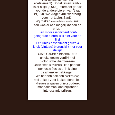
koelelement). Sodalitas en lambik
is er altijd (8,5€/l), informeer gerust
voor de andere bieren van ’t vat
(9,5€/l). We vragen 40€ waarborg
voor het tapje). Santé !
Wij maken
mooie biermanden
met
een waaier aan mogelijkheden en
prijzen
Een mooi assortiment hout-
gelagerde bieren, klik hier voor de
lijst
Een uniek assortiment geuze &
kriek-(vintage) bieren, klik hier voor
de lijst
Onze
Goedele’s Bloesem
: een
unieke geuze verrijkt met
biologische vlierbloesem.
Onze twee
huisbieren
: kan per bak,
per losse flesjes of in kleine
geschenkverpakkingen.
We hebben ook een
boekenshop
met enkele zeer leuke referenties.
Nieuwe uitgaven of iets oudere,
maar allemaal aan bijzonder
interessante prijzen.