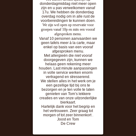
donderdagmiddag niet meer open
zijn en u pas verwelkomen vanaf
17u. We hebben de donderdag
overdag nodig om in alle rust de
voorbereidingen te kunnen doen.
We zijn wel open op reservatie voor
groepen vanaf 10p en mits een vooraf
afgesproken menu
.
Vanaf 10 personen aanvaarden we
geen tafels meer à la carte, maar
enkel op basis van een vooraf
afgesproken menu.
Met allergieën die niet vooraf
doorgegeven zijn, kunnen we
helaas geen rekening meer
houden. Last minute aanpassingen
in volle service werken enorm
vertragend en stresserend.
We stellen alles in het werk om je
een gezellige tijd bij ons te
bezorgen en je ten volle te laten
genieten van Tom’s lekkere
creaties en van onze uitzonderlijke
bierkaart.
Hartelijk dank voor het begrip en
het vertrouwen. Zeer graag tot
morgen of tot zeer binnenkort .
Joost en Tom
De Crew