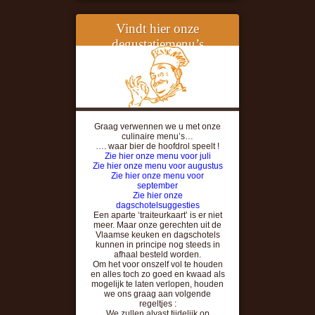
Vindt hier onze
degustatiemenu’s
Graag verwennen we u met onze
culinaire menu’s…
…. waar bier de hoofdrol speelt !
Zie hier onze menu voor juli
Zie hier onze menu voor augustus
Zie hier onze menu voor
september
Zie hier onze
dagschotelsuggesties
Een aparte ‘traiteurkaart’ is er niet
meer. Maar onze gerechten uit de
Vlaamse keuken en dagschotels
kunnen in principe nog steeds in
afhaal besteld worden.
Om het voor onszelf vol te houden
en alles toch zo goed en kwaad als
mogelijk te laten verlopen, houden
we ons graag aan volgende
regeltjes :
We zullen alvast tijdelijk op