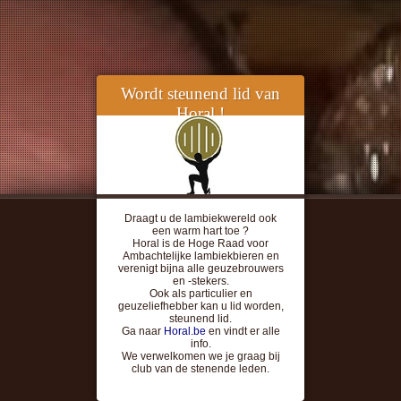
Wordt steunend lid van
Horal !
Draagt u de lambiekwereld ook
een warm hart toe ?
Horal is de Hoge Raad voor
Ambachtelijke lambiekbieren en
verenigt bijna alle geuzebrouwers
en -stekers.
Ook als particulier en
geuzeliefhebber kan u lid worden,
steunend lid.
Ga naar
Horal.be
en vindt er alle
info.
We verwelkomen we je graag bij
club van de stenende leden.