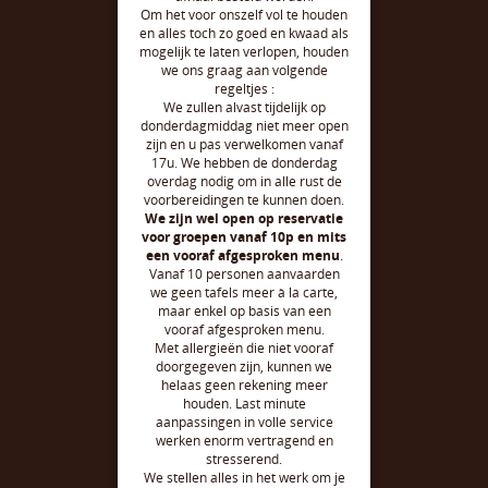
Om het voor onszelf vol te houden
en alles toch zo goed en kwaad als
mogelijk te laten verlopen, houden
we ons graag aan volgende
regeltjes :
We zullen alvast tijdelijk op
donderdagmiddag niet meer open
zijn en u pas verwelkomen vanaf
17u. We hebben de donderdag
overdag nodig om in alle rust de
voorbereidingen te kunnen doen.
We zijn wel open op reservatie
voor groepen vanaf 10p en mits
een vooraf afgesproken menu
.
Vanaf 10 personen aanvaarden
we geen tafels meer à la carte,
maar enkel op basis van een
vooraf afgesproken menu.
Met allergieën die niet vooraf
doorgegeven zijn, kunnen we
helaas geen rekening meer
houden. Last minute
aanpassingen in volle service
werken enorm vertragend en
stresserend.
We stellen alles in het werk om je