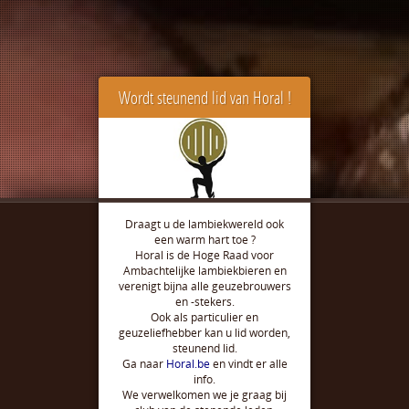
Wordt steunend lid van Horal !
Draagt u de lambiekwereld ook
een warm hart toe ?
Horal is de Hoge Raad voor
Ambachtelijke lambiekbieren en
verenigt bijna alle geuzebrouwers
en -stekers.
Ook als particulier en
geuzeliefhebber kan u lid worden,
steunend lid.
Ga naar
Horal.be
en vindt er alle
info.
We verwelkomen we je graag bij