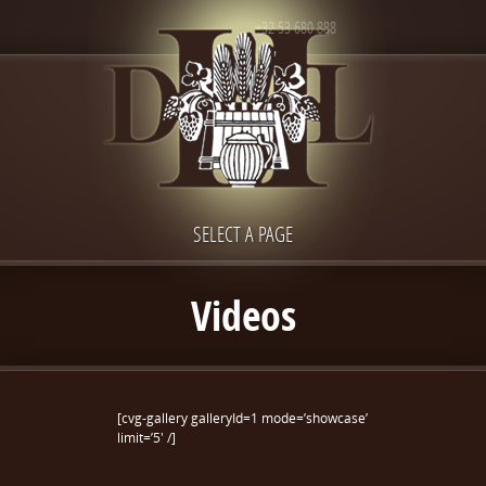
+32 53 680 888
SELECT A PAGE
Videos
[cvg-gallery galleryId=1 mode=’showcase’
limit=’5′ /]