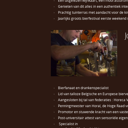
Een uitgelezen wijnkaart, een mooi assortim
Genieten van dit alles in een authentiek inte
Prachtig tuinterras met aandacht voor de k
Jaarlijks groots bierfestival eerste weeken
J
Bierfanaat en drankenspecialist
Lid van talloze Belgische en Europese bier
Aangesloten bij tal van federaties : Horeca
Penningmeester van Horal, de Hoge Raad vo
Promotor en stuwende kracht van een vaste
Post-universitair attest van sensoriële eige
Specialist in