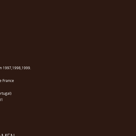
en 1997,1998,1999.
e France
rtugal)
01