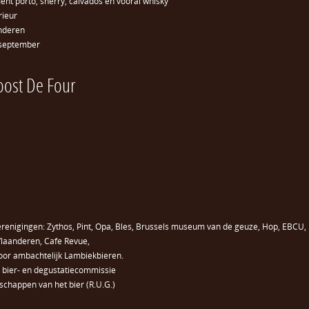
ent porto, sherry, calvados en vooral whisky
rieur
inderen
d september
oost De Four
verenigingen: Zythos, Pint, Opa, Bles, Brussels museum van de geuze, Hop, EBCU,
 Vlaanderen, Cafe Revue,
or ambachtelijk Lambiekbieren.
 bier- en degustatiecommissie
nschappen van het bier (R.U.G.)