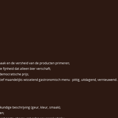
smaak en de versheid van de producten primeren;
fijnheid dat alleen bier verschaft;
democratische prijs;
tief maandelijks wisselend gastronomisch menu : pittig, uitdagend, vernieuwend
undige beschrijving (geur, kleur, smaak);
en;