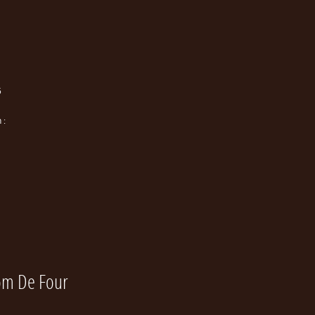
5
 :
om De Four