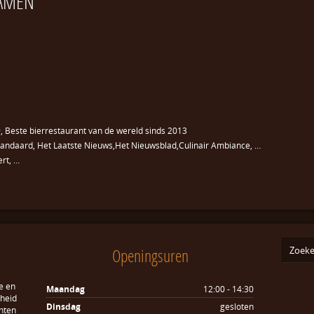
AMEN
, Beste bierrestaurant van de wereld sinds 2013
e standaard, Het Laatste Nieuws,Het Nieuwsblad,Culinair Ambiance, …
ert, …
Openingsuren
e en
Maandag
12:00 - 14:30
sheid
Dinsdag
gesloten
hten