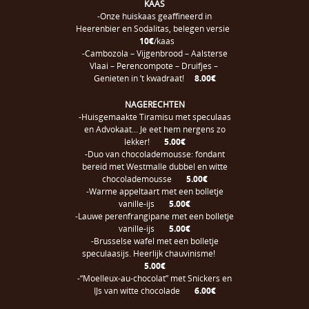
KAAS
-Onze huiskaas geaffineerd in
Heerenbier en Sodalitas, belegen versie
10€
/kaas
-Cambozola – Vijgenbrood – Aalsterse
Vlaai – Perencompote – Druifjes –
Genieten in ’t kwadraat!
8.00€
NAGERECHTEN
-Huisgemaakte Tiramisu met speculaas
en Advokaat… Je eet hem nergens zo
lekker!
5.00€
-Duo van chocolademousse: fondant
bereid met Westmalle dubbel en witte
chocolademousse
5.00€
-Warme appeltaart met een bolletje
vanille-ijs
5.00€
-Lauwe perenfrangipane met een bolletje
vanille-ijs
5.00€
-Brusselse wafel met een bolletje
speculaasijs. Heerlijk chauvinisme!
5.00€
-“Moelleux-au-chocolat” met Snickers en
IJs van witte chocolade
6.00€