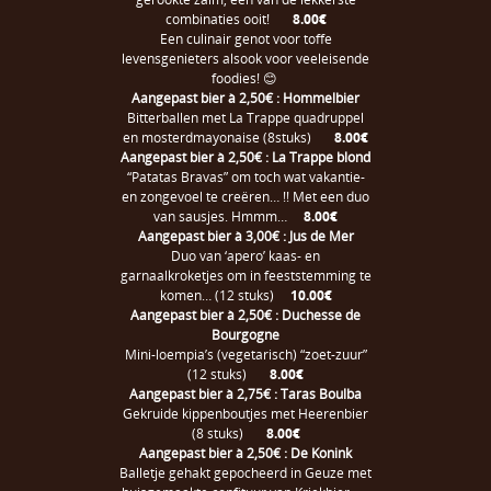
combinaties ooit!
8.00€
Een culinair genot voor toffe
levensgenieters alsook voor veeleisende
foodies! 😊
Aangepast bier à 2,50€ : Hommelbier
Bitterballen met La Trappe quadruppel
en mosterdmayonaise (8stuks)
8.00€
Aangepast bier à 2,50€ : La Trappe blond
“Patatas Bravas” om toch wat vakantie-
en zongevoel te creëren… !! Met een duo
van sausjes. Hmmm…
8.00€
Aangepast bier à 3,00€ : Jus de Mer
Duo van ‘apero’ kaas- en
garnaalkroketjes om in feeststemming te
komen… (12 stuks)
10.00€
Aangepast bier à 2,50€ : Duchesse de
Bourgogne
Mini-loempia’s (vegetarisch) “zoet-zuur”
(12 stuks)
8.00€
Aangepast bier à 2,75€ : Taras Boulba
Gekruide kippenboutjes met Heerenbier
(8 stuks)
8.00€
Aangepast bier à 2,50€ : De Konink
Balletje gehakt gepocheerd in Geuze met