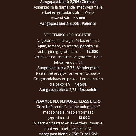
Aangepast bier à 2,75€ : Zinnebir
Asperges “à la flamande” met Westmalle
tripel en gerookte zalm – Onze
specialiteit!
15.00€
Aangepast bier à 3,00€ : Patience
VEGETARISCHE SUGGESTIE
Vegetarische Lasagne “4-kazen” met
ajuin, tomaat, courgette, paprika en
aubergine gegratineerd…
14.50€
Zo lekker dat zelfs niet-vegetariërs hem
lekker vinden! 😊
Aangepast bier à 2,75 : Verpleegster
Pasta met artisjok, venkel en tomaat –
Gorgonzolakaas en pesto – Lentesmaken
die bekoren!
14.50€
Aangepast bier à 2,75 : Brusseleir
VLAAMSE KEUKEN/ONZE KLASSIEKERS
Onze befaamde “lasagne bolognaise”
met spinazie, hesp en tomaat
gegratineerd
13.00€
Misschien bestaat er lekkerdere, maar je
gaat ver moeten zoeken! 😉
Aangepast bier à 2,75€: Tripel Klok