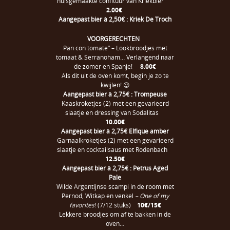
huisgemaakte confituur van Kriekbier
2.00€
Aangepast bier à 2,50€ : Kriek De Troch
VOORGERECHTEN
Pan con tomate” – Lookbroodjes met
tomaat & Serranoham… Verlangend naar
de zomer en Spanje!
8.00€
Als dit uit de oven komt, begin je zo te
kwijlen! 😉
Aangepast bier à 2,75€ : Trompeuse
Kaaskroketjes (2) met een gevarieerd
slaatje en dressing van Sodalitas
10.00€
Aangepast bier à 2,75€ Elfique amber
Garnaalkroketjes (2) met een gevarieerd
slaatje en cocktailsaus met Rodenbach
12.50€
Aangepast bier à 2,75€ : Petrus Aged
Pale
Wilde Argentijnse scampi in de room met
Pernod, Witkap en venkel
– One of my
favorites
! (7/12 stuks)
10€/15€
Lekkere broodjes om af te bakken in de
oven…