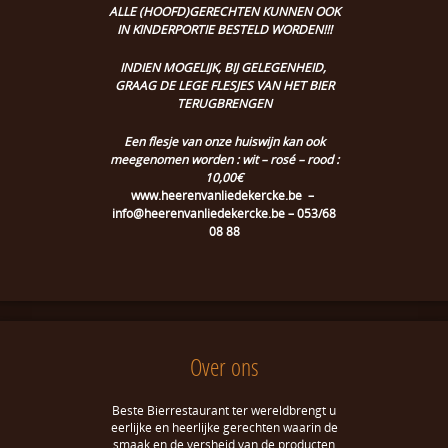
ALLE (HOOFD)GERECHTEN KUNNEN OOK
IN KINDERPORTIE BESTELD WORDEN!!!
INDIEN MOGELIJK, BIJ GELEGENHEID,
GRAAG DE LEGE FLESJES VAN HET BIER
TERUGBRENGEN
Een flesje van onze huiswijn kan ook
meegenomen worden : wit – rosé – rood :
10,00€
www.heerenvanliedekercke.be
–
info@heerenvanliedekercke.be – 053/68
08 88
Over ons
Beste Bierrestaurant ter wereldbrengt u
eerlijke en heerlijke gerechten waarin de
smaak en de versheid van de producten