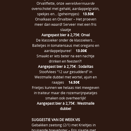
Orvaliflette, onze
wereldvermaarde
ovenschotel met gehakt, aardappelgratin,
spekjes en… (geheimpjes)
13.50€
Orvalkaas en Orvalbier – Het proeven
meer dan waard! Serveer met een fris
slaatje
Aangepast bier à 2,75€: Orval
De klassieker onder de klassiekers…
Balletjes in tomatensaus met oregano en
aardappelpuree!
13.00€
Smaakt er iets beter na een nachtje
drinken en feesten?!
Aangepast bier à 2,75€ : Sodalitas
Stoofvlees “12 uur gesudderd” in
Westmalle dubbel met wortel, ajuin en
raapjes
14.50€
Frietjes kunnen we helaas niet meegeven
in traiteur maar die rozemarijnpatatjes
smaken ook overheerlijk!
Aangepast bier à 2,75€ : Westmalle
dubbel
SUGGESTIE VAN DE WEEK VIS
Gebakken zeetong (2/1) met Krieltjes in
bruisende hoeveboter – Fris slaatje met