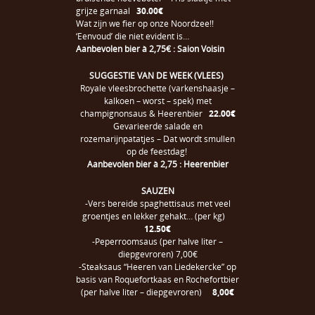
grijze garnaal
30.00€
Wat zijn we fier op onze Noordzee!!
‘Eenvoud’ die niet evident is…
Aanbevolen bier à 2,75€ : Saion Voisin
SUGGESTIE VAN DE WEEK (VLEES)
Royale vleesbrochette (varkenshaasje –
kalkoen – worst – spek) met
champignonsaus & Heerenbier
22.00€
Gevarieerde salade en
rozemarijnpatatjes – Dat wordt smullen
op de feestdag!
Aanbevolen bier à 2,75 : Heerenbier
SAUZEN
-Vers bereide spaghettisaus met veel
groentjes en lekker gehakt… (per kg)
12.50€
-Peperroomsaus (per halve liter –
diepgevroren) 7,00€
-Steaksaus “Heeren van Liedekercke” op
basis van Roquefortkaas en Rochefortbier
(per halve liter – diepgevroren)
8,00€