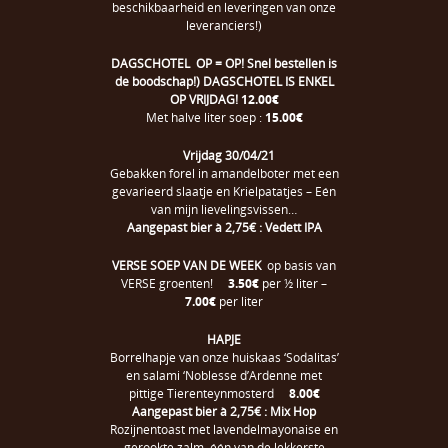
beschikbaarheid en leveringen van onze
leveranciers!)
DAGSCHOTEL
OP = OP! Snel bestellen is
de boodschap!)
DAGSCHOTEL IS ENKEL
OP VRIJDAG!
12.00€
Met halve liter soep :
15.00€
Vrijdag 30/04/21
Gebakken forel in amandelboter met een
gevarieerd slaatje en Krielpatatjes – Eén
van mijn lievelingsvissen…
Aangepast bier à 2,75€ : Vedett IPA
VERSE SOEP VAN DE WEEK
op basis van
VERSE groenten!
3.50€
per ½ liter –
7.00€
per liter
HAPJE
Borrelhapje van onze huiskaas ‘Sodalitas’
en salami ‘Noblesse d’Ardenne met
pittige Tierenteynmosterd
8.00€
Aangepast bier à 2,75€ : Mix Hop
Rozijnentoast met lavendelmayonaise en
gerookte zalm, één van de lekkerste