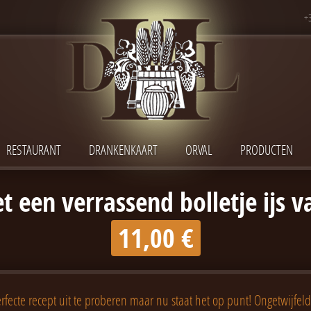
+
RESTAURANT
DRANKENKAART
ORVAL
PRODUCTEN
 een verrassend bolletje ijs v
11,00 €
fecte recept uit te proberen maar nu staat het op punt! Ongetwijfeld