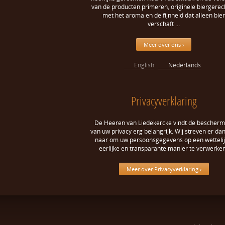
van de producten primeren, originele biergerec
met het aroma en de fijnheid dat alleen bier
verschaft …
Meer over ons ›
English
Nederlands
Privacyverklaring
De Heeren van Liedekercke vindt de bescherm
van uw privacy erg belangrijk. Wij streven er da
naar om uw persoonsgegevens op een wettelij
eerlijke en transparante manier te verwerken
Meer over Privacyverklaring ›