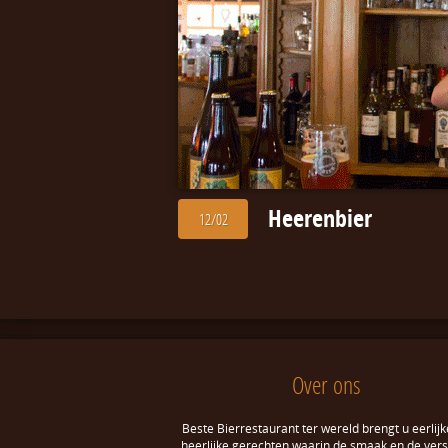
Heerenbier
12/02
Over ons
Beste Bierrestaurant ter wereld brengt u eerlijk
heerlijke gerechten waarin de smaak en de ver