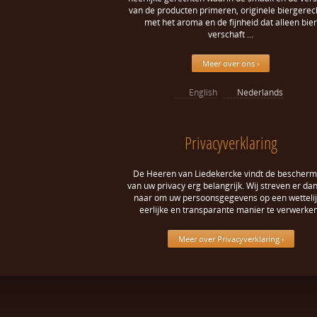
van de producten primeren, originele biergerec
met het aroma en de fijnheid dat alleen bier
verschaft …
Meer over ons ›
English
Nederlands
Privacyverklaring
De Heeren van Liedekercke vindt de bescherm
van uw privacy erg belangrijk. Wij streven er da
naar om uw persoonsgegevens op een wettelij
eerlijke en transparante manier te verwerken
Meer over Privacyverklaring ›