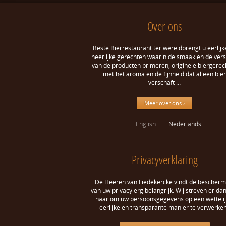
Over ons
Beste Bierrestaurant ter wereldbrengt u eerlijk
heerlijke gerechten waarin de smaak en de ver
van de producten primeren, originele biergerec
met het aroma en de fijnheid dat alleen bier
verschaft …
Meer over ons ›
English
Nederlands
Privacyverklaring
De Heeren van Liedekercke vindt de bescherm
van uw privacy erg belangrijk. Wij streven er da
naar om uw persoonsgegevens op een wettelij
eerlijke en transparante manier te verwerken