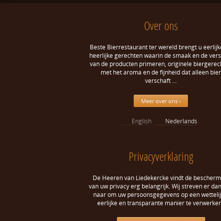
Over ons
Beste Bierrestaurant ter wereld brengt u eerlijk
heerlijke gerechten waarin de smaak en de ver
van de producten primeren, originele biergerec
met het aroma en de fijnheid dat alleen bier
verschaft …
Meer over ons ›
English
Nederlands
Privacyverklaring
De Heeren van Liedekercke vindt de bescherm
van uw privacy erg belangrijk. Wij streven er da
naar om uw persoonsgegevens op een wettelij
eerlijke en transparante manier te verwerken