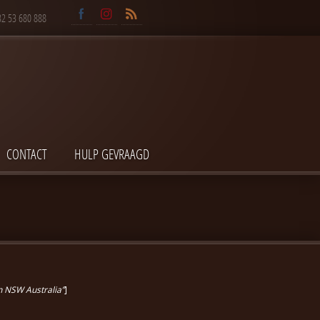
32 53 680 888
CONTACT
HULP GEVRAAGD
 NSW Australia”
]