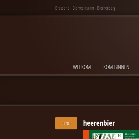
Brasserie - Bierrestaurant - Bierherberg
WELKOM
KOM BINNEN
heerenbier
21/01