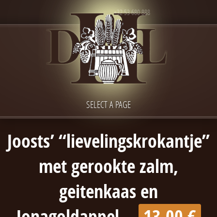
+32 53 680 888
SELECT A PAGE
Joosts’ “lievelingskrokantje”
met gerookte zalm,
geitenkaas en
Jonagoldappel…
13,00 €