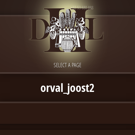
+32 53 680 888
SELECT A PAGE
orval_joost2