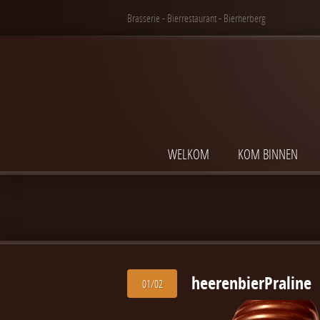
Brasserie - Bierrestaurant - Bierherberg
WELKOM
KOM BINNEN
heerenbierPraline
01/02