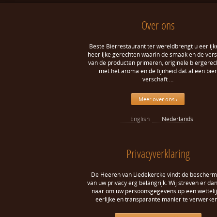
Over ons
Beste Bierrestaurant ter wereldbrengt u eerlijk
heerlijke gerechten waarin de smaak en de ver
van de producten primeren, originele biergerec
met het aroma en de fijnheid dat alleen bier
verschaft …
Meer over ons ›
English
Nederlands
Privacyverklaring
De Heeren van Liedekercke vindt de bescherm
van uw privacy erg belangrijk. Wij streven er da
naar om uw persoonsgegevens op een wettelij
eerlijke en transparante manier te verwerken