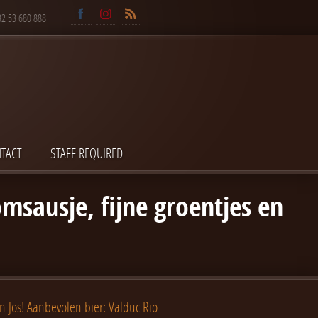
32 53 680 888
TACT
STAFF REQUIRED
msausje, fijne groentjes en
n Jos! Aanbevolen bier: Valduc Rio